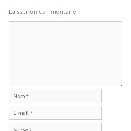
Laisser un commentaire
Commentaire
Nom
E-
mail
Site