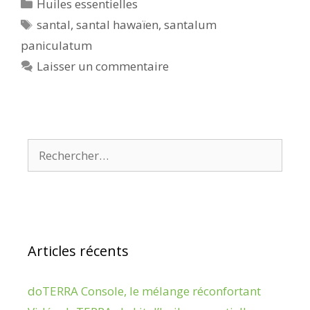
Catégories
Huiles essentielles
Étiquettes
santal
,
santal hawaïen
,
santalum
paniculatum
Laisser un commentaire
Rechercher :
Articles récents
doTERRA Console, le mélange réconfortant