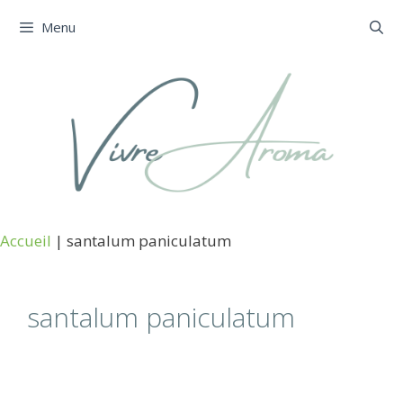
Aller
Menu
au
contenu
Accueil
|
santalum paniculatum
santalum paniculatum