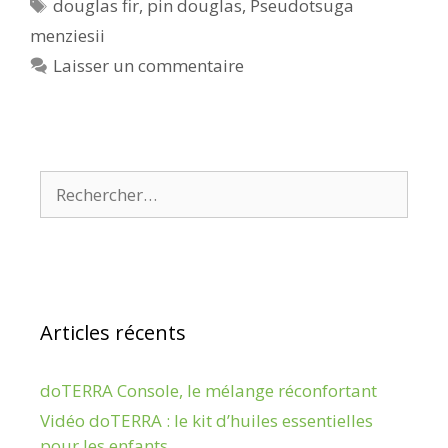
Étiquettes
douglas fir
,
pin douglas
,
Pseudotsuga
menziesii
Laisser un commentaire
Rechercher :
Articles récents
doTERRA Console, le mélange réconfortant
Vidéo doTERRA : le kit d’huiles essentielles
pour les enfants