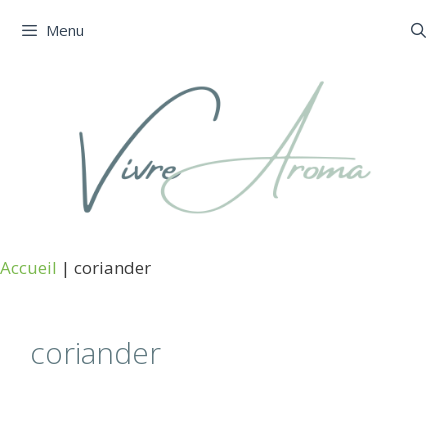
Aller
Menu
au
contenu
Accueil
|
coriander
coriander