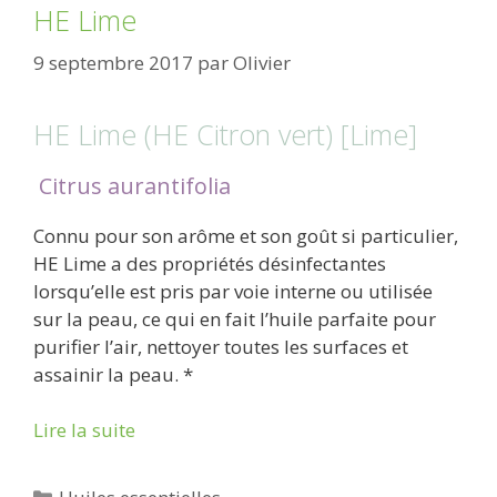
HE Lime
9 septembre 2017
par
Olivier
HE Lime (HE Citron vert) [Lime]
Citrus aurantifolia
Connu pour son arôme et son goût si particulier,
HE Lime a des propriétés désinfectantes
lorsqu’elle est pris par voie interne ou utilisée
sur la peau, ce qui en fait l’huile parfaite pour
purifier l’air, nettoyer toutes les surfaces et
assainir la peau. *
Lire la suite
Catégories