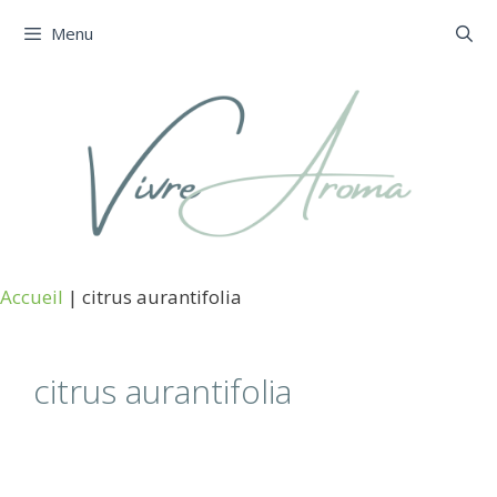
Aller
Menu
au
contenu
Accueil
|
citrus aurantifolia
citrus aurantifolia